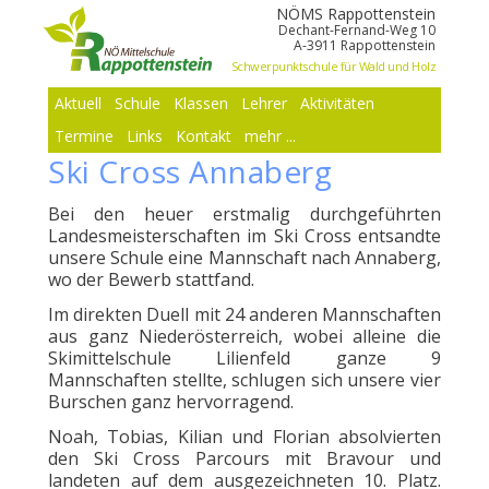
NÖMS Rappottenstein
Dechant-Fernand-Weg 10
A-3911 Rappottenstein
Schwerpunktschule für Wald und Holz
Aktuell
Schule
Klassen
Lehrer
Aktivitäten
Termine
Links
Kontakt
mehr ...
Ski Cross Annaberg
Bei den heuer erstmalig durchgeführten
Landesmeisterschaften im Ski Cross entsandte
unsere Schule eine Mannschaft nach Annaberg,
wo der Bewerb stattfand.
Im direkten Duell mit 24 anderen Mannschaften
aus ganz Niederösterreich, wobei alleine die
Skimittelschule Lilienfeld ganze 9
Mannschaften stellte, schlugen sich unsere vier
Burschen ganz hervorragend.
Noah, Tobias, Kilian und Florian absolvierten
den Ski Cross Parcours mit Bravour und
landeten auf dem ausgezeichneten 10. Platz.