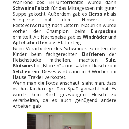
Während des EH-Unterrichtes wurde dann
Schweinefleisch
für das Mittagessen mit guter
Suppe gekocht. Außerdem gab es
Eiersalat
als
Vorspeise mit dem Hinweis zur
Resteverwertung nach Ostern. Natürlich wurde
vorher der Champion beim
Eierpecken
ermittelt. Als Nachspeise gab es
Windräder
und
Apfelschnitten
aus Blätterteig.
Beim Verarbeiten des Schweines konnten die
Kinder beim fachgerechten
Einfrieren
der
Fleischstücke mithelfen, machten
Sulz
,
Blutwurst
= „Blunz´n“ - und salzten Fleisch zum
Selchen
ein. Dieses wird dann in 3 Wochen im
Hause Traxler verkostet.
Wenn man die Fotos anschaut, sieht man, dass
es den Kindern großen Spaß gemacht hat. Es
wurde kein Kind gezwungen, Fleisch zu
verarbeiten, da es auch genügend andere
Arbeiten gab.