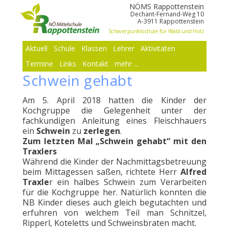
NÖMS Rappottenstein
Dechant-Fernand-Weg 10
A-3911 Rappottenstein
Schwerpunktschule für Wald und Holz
Aktuell
Schule
Klassen
Lehrer
Aktivitäten
Termine
Links
Kontakt
mehr ...
Schwein gehabt
Am 5. April 2018 hatten die Kinder der
Kochgruppe die Gelegenheit unter der
fachkundigen Anleitung eines Fleischhauers
ein
Schwein
zu
zerlegen
.
Zum letzten Mal „Schwein gehabt“ mit den
Traxlers
Während die Kinder der Nachmittagsbetreuung
beim Mittagessen saßen, richtete Herr
Alfred
Traxle
r ein halbes Schwein zum Verarbeiten
für die Kochgruppe her. Natürlich konnten die
NB Kinder dieses auch gleich begutachten und
erfuhren von welchem Teil man Schnitzel,
Ripperl, Koteletts und Schweinsbraten macht.