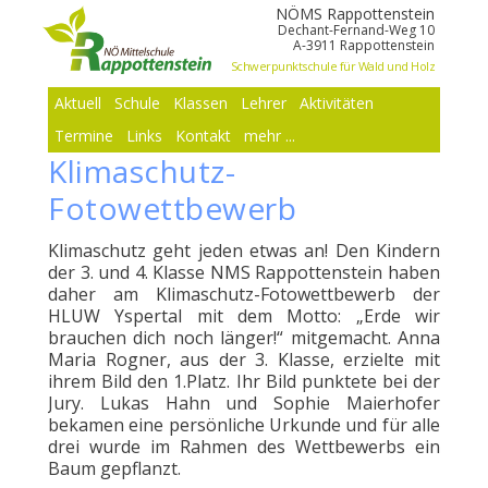
NÖMS Rappottenstein
Dechant-Fernand-Weg 10
A-3911 Rappottenstein
Schwerpunktschule für Wald und Holz
Aktuell
Schule
Klassen
Lehrer
Aktivitäten
Termine
Links
Kontakt
mehr ...
Klimaschutz-
Fotowettbewerb
Klimaschutz geht jeden etwas an! Den Kindern
der 3. und 4. Klasse NMS Rappottenstein haben
daher am Klimaschutz-Fotowettbewerb der
HLUW Yspertal mit dem Motto: „Erde wir
brauchen dich noch länger!“ mitgemacht. Anna
Maria Rogner, aus der 3. Klasse, erzielte mit
ihrem Bild den 1.Platz. Ihr Bild punktete bei der
Jury. Lukas Hahn und Sophie Maierhofer
bekamen eine persönliche Urkunde und für alle
drei wurde im Rahmen des Wettbewerbs ein
Baum gepflanzt.