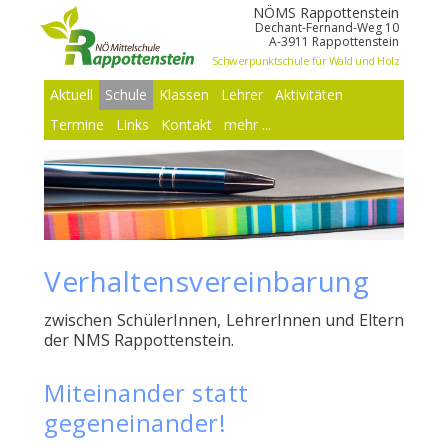
NÖMS Rappottenstein
Dechant-Fernand-Weg 10
A-3911 Rappottenstein
Schwerpunktschule für Wald und Holz
Aktuell
Schule
Klassen
Lehrer
Aktivitäten
Termine
Links
Kontakt
mehr ...
Verhaltensvereinbarung
zwischen SchülerInnen, LehrerInnen und Eltern
der NMS Rappottenstein.
Miteinander statt
gegeneinander!