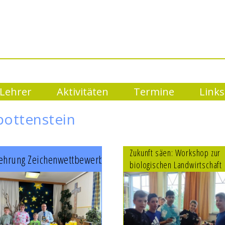
Lehrer
Aktivitäten
Termine
Links
pottenstein
Zukunft säen: Workshop zur
ehrung Zeichenwettbewerb
biologischen Landwirtschaft