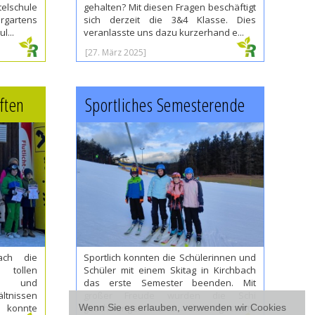
elschule
gehalten? Mit diesen Fragen beschäftigt
ergartens
sich derzeit die 3&4 Klasse. Dies
l...
veranlasste uns dazu kurzerhand e...
[27. März 2025]
ften
Sportliches Semesterende
ach die
Sportlich konnten die Schülerinnen und
i tollen
Schüler mit einem Skitag in Kirchbach
n und
das erste Semester beenden. Mit
ltnissen
großer Freude wurden die Schi
n konnte
geschwungen und der gesamte
Wenn Sie es erlauben, verwenden wir Cookies