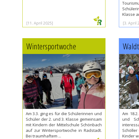
Touris
Schüler
Klasse a
[11. April 2025]
[3. April
Wintersportwoche
Waldt
Am 3.3. ging es für die Schülerinnen und
Am 18.2.
Schüler der 2. und 3. Klasse gemeinsam
und Sc
mit Kindern der Mittelschule Schönbach
interes
auf zur Wintersportwoche in Radstadt.
Schöller
Bei traumhaftem ...
Kinder wa