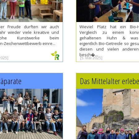
ßer Freude durften wir auch
Wieviel Platz hat ein Bio
ahr wieder viele kreative und
Vergleich zu einem konven
nfrohe Kunstwerke beim
gehaltenen Huhn & was
en-Zeichenwettbewerb einre...
eigentlich Bio-Getreide so gesu
diesen und vielen anderen
besch�...
2025]
[5. Mai 2025]
räparate
Das Mittelalter erleb