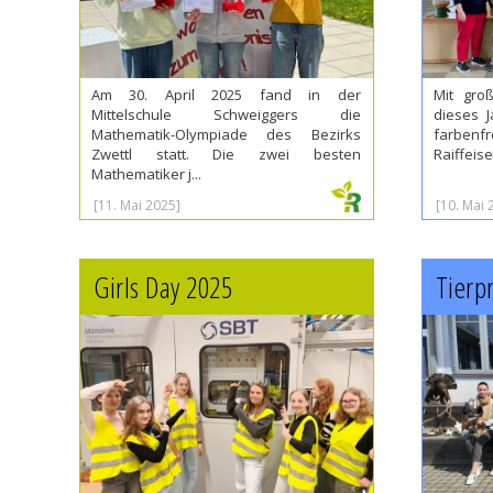
Am 30. April 2025 fand in der
Mit gro
Mittelschule Schweiggers die
dieses J
Mathematik-Olympiade des Bezirks
farbe
Zwettl statt. Die zwei besten
Raiffeis
Mathematiker j...
[11. Mai 2025]
[10. Mai 
Girls Day 2025
Tierp