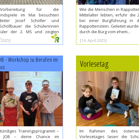
orbereitung für die
Wie die Menschen in Rappotte
endspiele im Mai besuchten
Mittelalter lebten, erfuhr die 
gleiter Josef Schöller und
bei einer Burgführung in 
Schöllbauer die Schülerinnen
Rappottenstein. Geleitet wurde
üler der 2. MS und zeigten
durch die Burg vom ehem...
.
l 2025]
[14. April 2025]
OB - Workshop zu Berufen im
Vorlesetag
mus
stündiges Trainingsprogramm –
Im Rahmen des österreic
 JOB – deine Chance im
Vorlesetages lasen die Schü