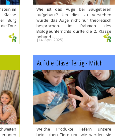
nstein im
Wie ist das Auge bei Säugetieren
2. Klasse
aufgebaut? Um dies zu verstehen
der Burg
wurde das Auge nicht nur theoretisch
 die Tour
besprochen. Im Rahmen des
Biologieunterrichts durfte die 2. Klasse
anhand ...
[14. April 2025]
Auf die Gläser fertig - Milch
hweiten
Welche Produkte liefern unsere
lerinnen
heimischen Tiere und wie werden sie