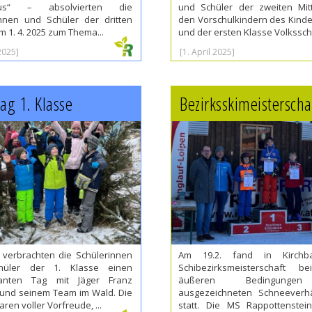
mus“ – absolvierten die
und Schüler der zweiten Mitt
innen und Schüler der dritten
den Vorschulkindern des Kind
m 1. 4. 2025 zum Thema...
und der ersten Klasse Volksschu
 2025]
[1. April 2025]
ag 1. Klasse
Bezirksskimeisterscha
 verbrachten die Schülerinnen
Am 19.2. fand in Kirchb
hüler der 1. Klasse einen
Schibezirksmeisterschaft be
santen Tag mit Jäger Franz
äußeren Bedingunge
 und seinem Team im Wald. Die
ausgezeichneten Schneeverhä
ren voller Vorfreude, ...
statt. Die MS Rappottenstei