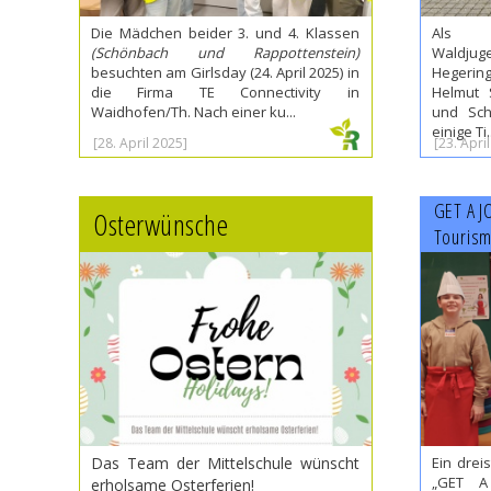
Die Mädchen beider 3. und 4. Klassen
Als V
(Schönbach und Rappottenstein)
Waldjug
besuchten am Girlsday (24. April 2025) in
Hegerin
die Firma TE Connectivity in
Helmut 
Waidhofen/Th. Nach einer ku...
und Sch
einige Ti..
[28. April 2025]
[23. Apri
GET A J
Osterwünsche
Touris
Das Team der Mittelschule wünscht
Ein drei
„GET A
erholsame Osterferien!